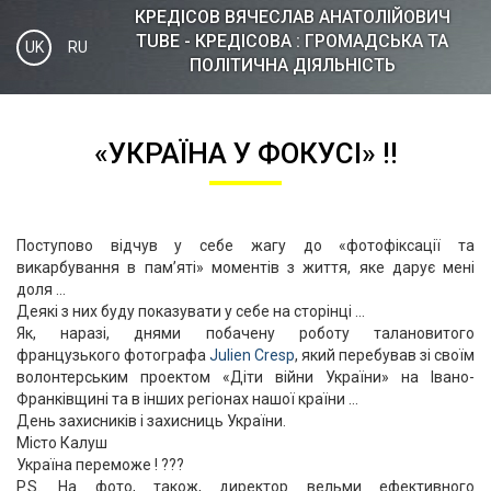
КРЕДІСOВ ВЯЧЕСЛАВ АНАТОЛІЙОВИЧ
TUBE - КРЕДІСОВА : ГРОМАДСЬКА ТА
UK
RU
ПОЛІТИЧНА ДІЯЛЬНІСТЬ
«УКРАЇНА У ФОКУСІ» !!
Поступово відчув у себе жагу до «фотофіксації та
викарбування в пам’яті» моментів з життя, яке дарує мені
доля …
Деякі з них буду показувати у себе на сторінці …
Як, наразі, днями побачену роботу талановитого
французького фотографа
Julien Cresp
, який перебував зі своїм
волонтерським проектом «Діти війни України» на Івано-
Франківщині та в інших регіонах нашої країни …
День захисників і захисниць України.
Місто Калуш
Україна переможе ! ???
P.S. На фото, також, директор вельми ефективного