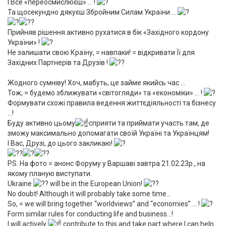
І Все «переосмислюєш» … !
Та щосекундно дякуєш Збройним Силам України …
Прийняв рішення активно рухатися в бік «Західного кордону
України» !
Не залишати свою Країну, = навпаки! = відкривати Її для
Західних Партнерів та Друзів !
Жодного сумніву! Хоч, мабуть, це займе якийсь час …
Тож, = будемо зближувати «світогляди» та «економіки» … !
Формувати схожі правила ведення життєдіяльності та бізнесу
…!
Буду активно цьому
сприяти та приймати участь там, де
зможу максимально допомагати своїй Україні та Українцям!
І Вас, Друзі, до цього закликаю!
PS. На фото = анонс Форуму у Варшаві завтра 21.02.23р., на
якому планую виступати.
Ukraine
will be in the European Union!
No doubt! Although it will probably take some time…
So, = we will bring together “worldviews” and “economies” … !
Form similar rules for conducting life and business…!
I will actively
contribute to this and take part where I can help