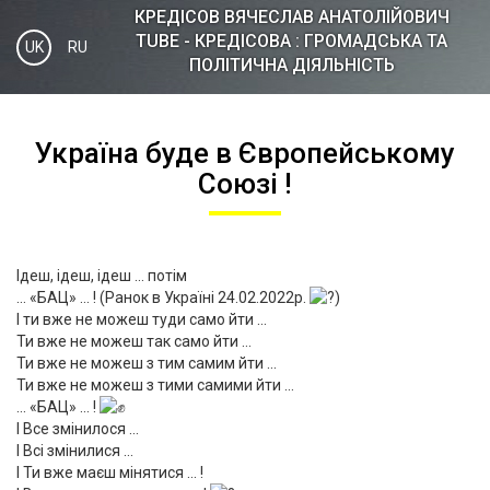
КРЕДІСOВ ВЯЧЕСЛАВ АНАТОЛІЙОВИЧ
TUBE - КРЕДІСОВА : ГРОМАДСЬКА ТА
UK
RU
ПОЛІТИЧНА ДІЯЛЬНІСТЬ
Україна буде в Європейському
Союзі !
Ідеш, ідеш, ідеш … потім
… «БАЦ» … ! (Ранок в Україні 24.02.2022р.
)
І ти вже не можеш туди само йти …
Ти вже не можеш так само йти …
Ти вже не можеш з тим самим йти …
Ти вже не можеш з тими самими йти …
… «БАЦ» … !
І Все змінилося …
І Всі змінилися …
І Ти вже маєш мінятися … !